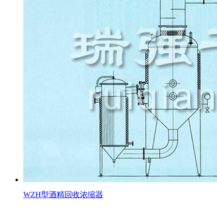
WZH型酒精回收浓缩器