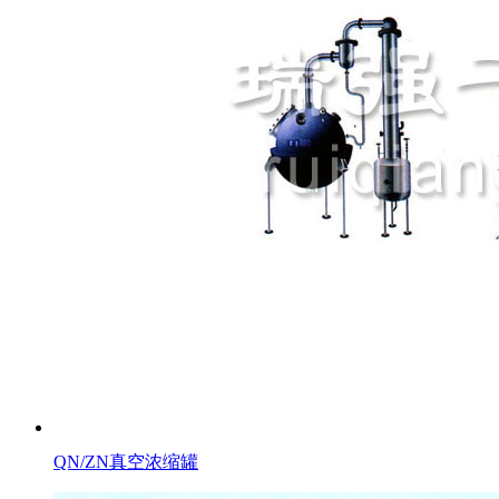
QN/ZN真空浓缩罐