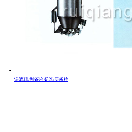
渗漉罐/列管冷凝器/层析柱