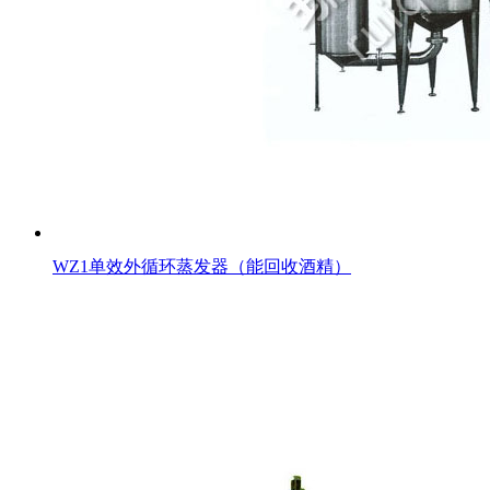
WZ1单效外循环蒸发器（能回收酒精）