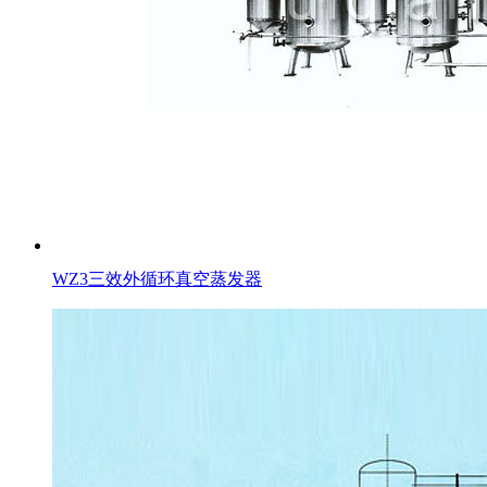
WZ3三效外循环真空蒸发器