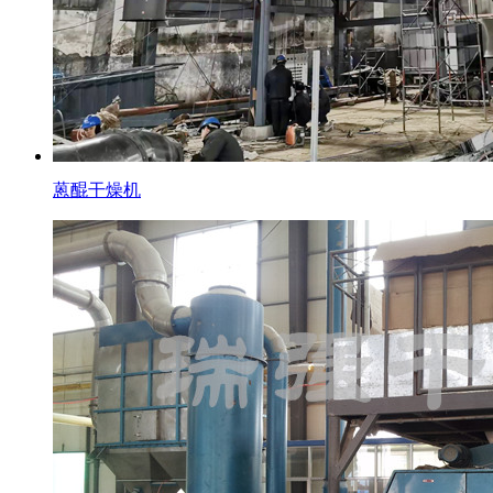
蒽醌干燥机