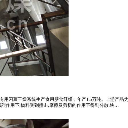
即专用闪蒸干燥系统生产食用膳食纤维，年产1.5万吨。上游产
烈作用下,物料受到撞击,摩擦及剪切的作用下得到分散,块…