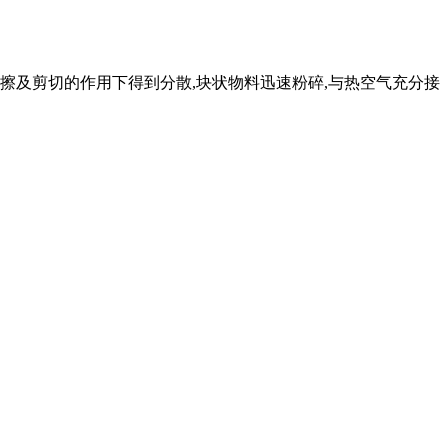
摩擦及剪切的作用下得到分散,块状物料迅速粉碎,与热空气充分接