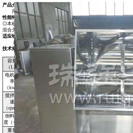
产品介绍
用于混合粉状或湿性物料，使不同比例主辅料混合均匀。
性能特点
◎本机与物料接触处均采用不锈钢制造，桨叶与桶身间隙小，
混合无死角，搅料轴两端设有密封装置，能防止物料外泻。
适应物料
广泛适用于制药、化工、食品等行业。
技术规格
容量
100
150
200
（L）
电机功
率
2.2
3
3
（kw）
搅拌转
速
24
24
24
（rpm）
倒料角
105
105
105
度（×）
重量