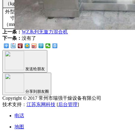
350
500
650
（kg）
外型尺
寸
1400×500×1000
1600×600×1100
1800×700×1200
2000
（mm）
上一条：
WZ系列无重力混合机
下一条：
没有了
发送给朋友
分享到朋友圈
Copyright © 2017 常州市瑞强干燥设备有限公司
技术支持：
江苏东网科技
[
后台管理
]
电话
地图